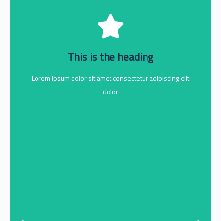
Click Here
This is the heading
dolor
Lorem ipsum dolor sit amet consectetur adipiscing elit
Lorem ipsum dolor sit amet consectetur adipiscing elit
This is the heading
dolor