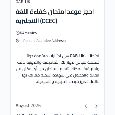
OAB-UK
احجز موعد امتحان كفاءة اللغة
الانجليزية (OCEC)
60 Minutes
In Person (Attendee Address)
هي اختبارات معتمدة دوليًا،
OAB-UK
امتحانات
صُممت لقياس مهاراتك الأكاديمية والمهنية بدقة
واحترافية. يمكنك تقديم الامتحان من أي مكان في
العالم والحصول على شهادة رسمية معترف بها
عالميًا لتعزيز فرصك المهنية والتعليمية.
August
2026
SUN
MON
TUE
WED
THU
FRI
SAT