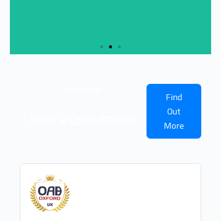
Slide 2 Heading
NEED HELP?
Find
Lorem ipsum dolor sit amet
consectetur adipiscing elit dolor
Out
Book a Consultation
More
Click Here